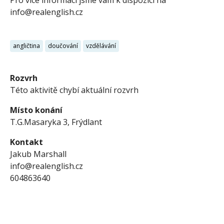
Pro více informací jsme vám k dispozici na
info@realenglish.cz
angličtina
doučování
vzdělávání
Rozvrh
Této aktivitě chybí aktuální rozvrh
Místo konání
T.G.Masaryka 3, Frýdlant
Kontakt
Jakub Marshall
info@realenglish.cz
604863640