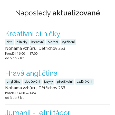
Naposledy
aktualizované
Kreativní dílničky
děti
dílničky
kreativní
tvoření
vyrábění
Nohama vzhůru, Dětřichov 253
Pondělí
16:00
→
17:00
od 5 do 9 let
Hravá angličtina
angličtina
doučování
jazyky
předškolní
vzdělávání
Nohama vzhůru, Dětřichov 253
Pondělí
14:00
→
14:45
od 3 do 6 let
Jumanji - letní tábor