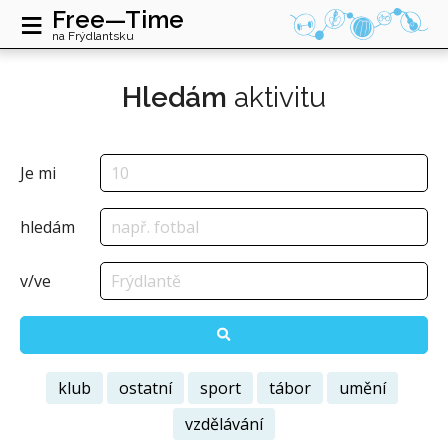
≡
Free—Time
na Frýdlantsku
Hledám
aktivitu
Je mi
hledám
v/ve
klub
ostatní
sport
tábor
umění
vzdělávání