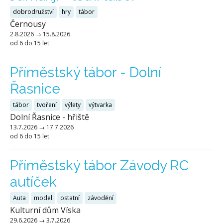
dobrodružství
hry
tábor
Černousy
2.8.2026
→
15.8.2026
od 6 do 15 let
Příměstský tábor - Dolní
Řasnice
tábor
tvoření
výlety
výtvarka
Dolní Řasnice - hřiště
13.7.2026
→
17.7.2026
od 6 do 15 let
Příměstský tábor Závody RC
autíček
Auta
model
ostatní
závodění
Kulturní dům Víska
29.6.2026
→
3.7.2026