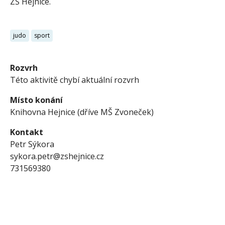
ZŠ Hejnice.
judo
sport
Rozvrh
Této aktivitě chybí aktuální rozvrh
Místo konání
Knihovna Hejnice (dříve MŠ Zvoneček)
Kontakt
Petr Sýkora
sykora.petr@zshejnice.cz
731569380