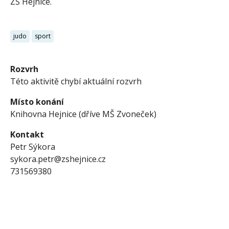
ZŠ Hejnice.
judo
sport
Rozvrh
Této aktivitě chybí aktuální rozvrh
Místo konání
Knihovna Hejnice (dříve MŠ Zvoneček)
Kontakt
Petr Sýkora
sykora.petr@zshejnice.cz
731569380