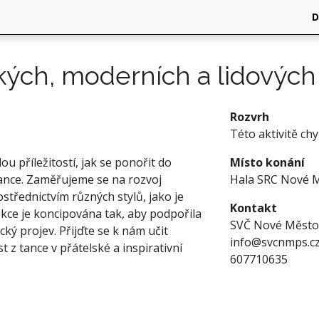
kých, moderních a lidových 
Rozvrh
Této aktivitě ch
ou příležitostí, jak se ponořit do
Místo konání
 tance. Zaměřujeme se na rozvoj
Hala SRC Nové 
střednictvím různých stylů, jako je
Kontakt
ekce je koncipována tak, aby podpořila
SVČ Nové Měst
cký projev. Přijďte se k nám učit
info@svcnmps.c
t z tance v přátelské a inspirativní
607710635