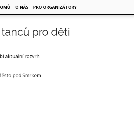
DOMŮ
O NÁS
PRO ORGANIZÁTORY
tanců pro děti
ybí aktuální rozvrh
Město pod Smrkem
o
z