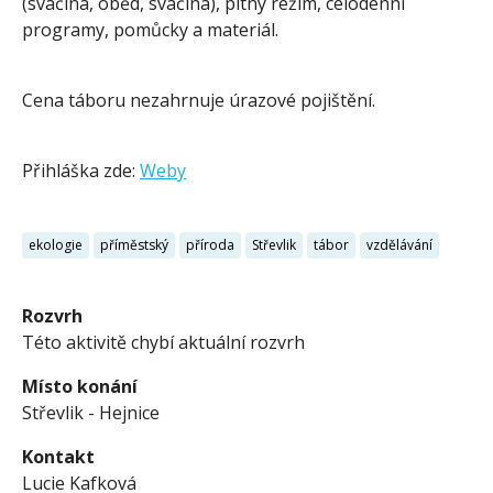
(svačina, oběd, svačina), pitný režim, celodenní
programy, pomůcky a materiál.
Cena táboru nezahrnuje úrazové pojištění.
Přihláška zde:
Weby
ekologie
příměstský
příroda
Střevlik
tábor
vzdělávání
Rozvrh
Této aktivitě chybí aktuální rozvrh
Místo konání
Střevlik - Hejnice
Kontakt
Lucie Kafková