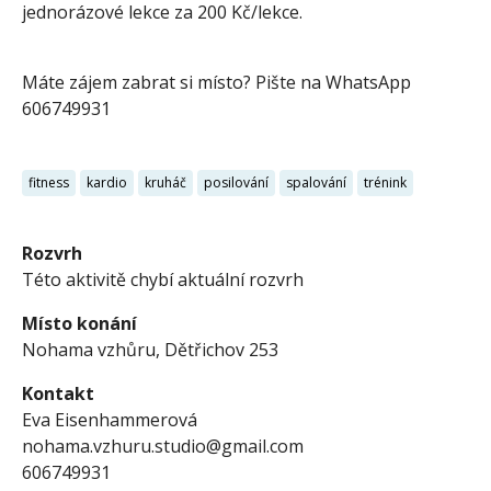
jednorázové lekce za 200 Kč/lekce.
Máte zájem zabrat si místo? Pište na WhatsApp
606749931
fitness
kardio
kruháč
posilování
spalování
trénink
Rozvrh
Této aktivitě chybí aktuální rozvrh
Místo konání
Nohama vzhůru, Dětřichov 253
Kontakt
Eva Eisenhammerová
nohama.vzhuru.studio@gmail.com
606749931