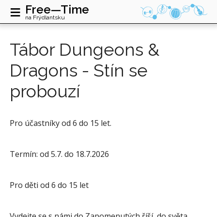
≡
Free—Time
na Frýdlantsku
Tábor Dungeons &
Dragons - Stín se
probouzí
Pro účastníky od 6 do 15 let.
Termín: od 5.7. do 18.7.2026
Pro děti od 6 do 15 let
Vydejte se s námi do Zapomenutých říší, do světa