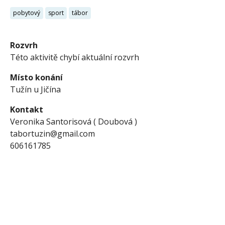
pobytový
sport
tábor
Rozvrh
Této aktivitě chybí aktuální rozvrh
Místo konání
Tužín u Jičína
Kontakt
Veronika Santorisová ( Doubová )
tabortuzin@gmail.com
606161785