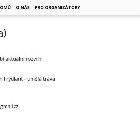
DOMŮ
O NÁS
PRO ORGANIZÁTORY
a)
ybí aktuální rozvrh
n Frýdlant - umělá tráva
gmail.cz