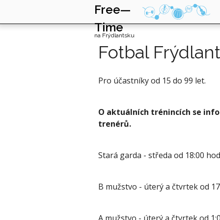
Free—
Time
na Frýdlantsku
Fotbal Frýdlant
Pro účastníky od 15 do 99 let.
O aktuálních trénincích se inf
trenérů.
Stará garda - středa od 18:00 h
B mužstvo - úterý a čtvrtek od 17
A mužstvo - úterý a čtvrtek od 1: