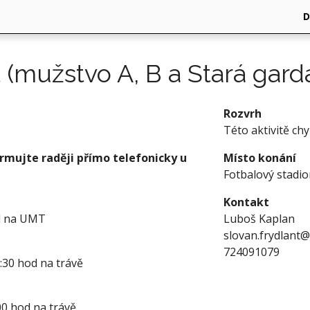
 (mužstvo A, B a Stará gard
Rozvrh
Této aktivitě ch
ormujte raději přímo telefonicky u
Místo konání
Fotbalový stadio
Kontakt
od na UMT
Luboš Kaplan
slovan.frydlant@
724091079
:30 hod na trávě
00 hod na trávě