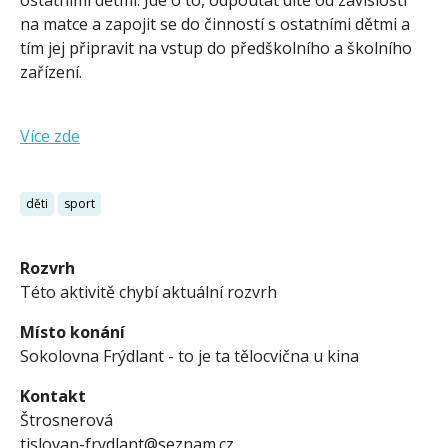
ostatními dětmi. Jde o to, odpoutat dítě od závislosti
na matce a zapojit se do činností s ostatními dětmi a
tím jej připravit na vstup do předškolního a školního
zařízení.
Více zde
děti
sport
Rozvrh
Této aktivitě chybí aktuální rozvrh
Místo konání
Sokolovna Frýdlant - to je ta tělocvična u kina
Kontakt
Štrosnerová
tjslovan-frydlant@seznam.cz