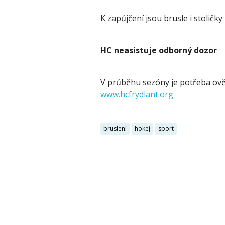
K zapůjčení jsou brusle i stoličky
HC neasistuje odborný dozor
V průběhu sezóny je potřeba ověř
www.hcfrydlant.org
bruslení
hokej
sport