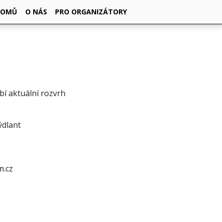
DOMŮ
O NÁS
PRO ORGANIZÁTORY
ybí aktuální rozvrh
ýdlant
.cz