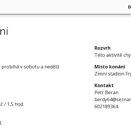
ní
Rozvrh
Této aktivitě ch
 probíhá v sobotu a neděli)
Místo konání
Zimní stadion Fr
Kontakt
Petr Beran
berdy64@seznam
č / 1,5 hod.
602189364
.