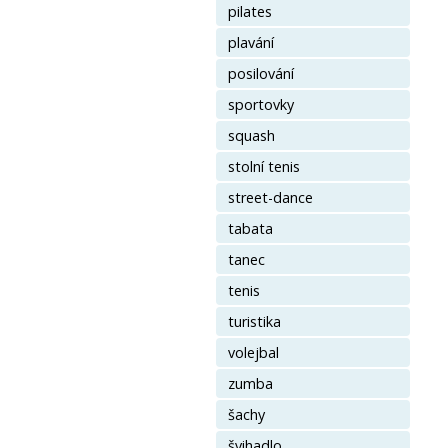
pilates
plavání
posilování
sportovky
squash
stolní tenis
street-dance
tabata
tanec
tenis
turistika
volejbal
zumba
šachy
švihadlo