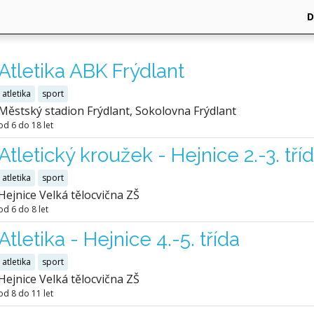
Atletika ABK Frýdlant
atletika
sport
Městský stadion Frýdlant, Sokolovna Frýdlant
od 6 do 18 let
Atletický kroužek - Hejnice 2.-3. tří
atletika
sport
Hejnice Velká tělocvična ZŠ
od 6 do 8 let
Atletika - Hejnice 4.-5. třída
atletika
sport
Hejnice Velká tělocvična ZŠ
od 8 do 11 let