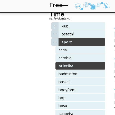
Free—
Time
na Frýdlantsku
+
klub
+
ostatní
+
sport
aerial
aerobic
atletika
badminton
basket
bodyform
boj
bosu
capoeira