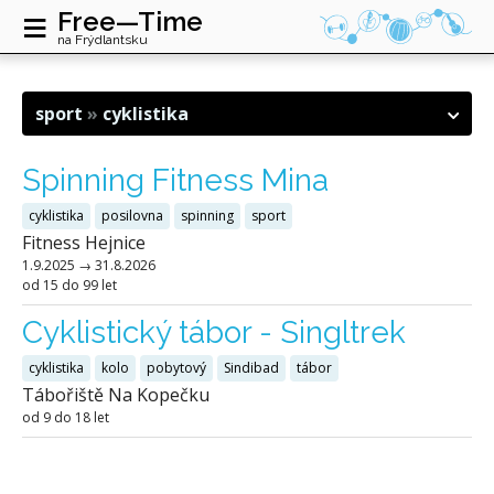
≡
Free—Time
na Frýdlantsku
sport
cyklistika
Spinning Fitness Mina
cyklistika
posilovna
spinning
sport
Fitness Hejnice
1.9.2025
→
31.8.2026
od 15 do 99 let
Cyklistický tábor - Singltrek
cyklistika
kolo
pobytový
Sindibad
tábor
Tábořiště Na Kopečku
od 9 do 18 let