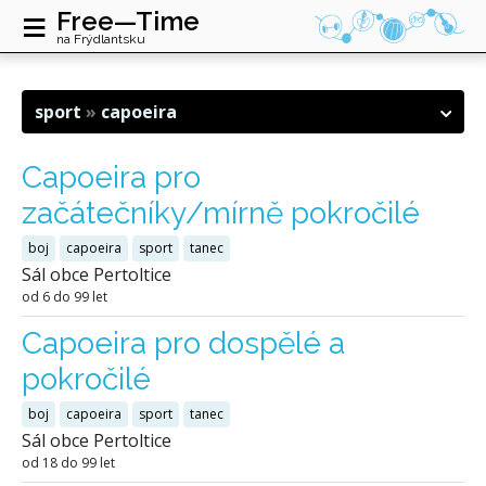
≡
Free—Time
na Frýdlantsku
sport
capoeira
Capoeira pro
začátečníky/mírně pokročilé
boj
capoeira
sport
tanec
Sál obce Pertoltice
od 6 do 99 let
Capoeira pro dospělé a
pokročilé
boj
capoeira
sport
tanec
Sál obce Pertoltice
od 18 do 99 let