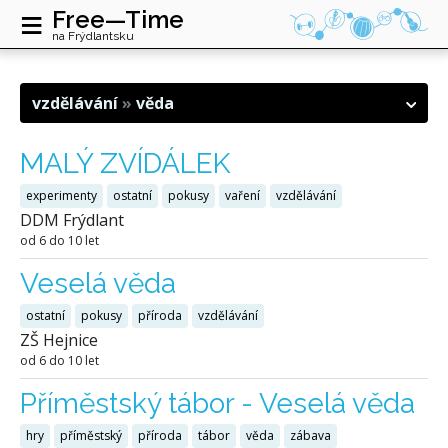
≡
Free—Time
na Frýdlantsku
vzdělávání
věda
MALÝ ZVÍDÁLEK
experimenty
ostatní
pokusy
vaření
vzdělávání
DDM Frýdlant
od 6 do 10 let
Veselá věda
ostatní
pokusy
příroda
vzdělávání
ZŠ Hejnice
od 6 do 10 let
Příměstský tábor - Veselá věda
hry
příměstský
příroda
tábor
věda
zábava