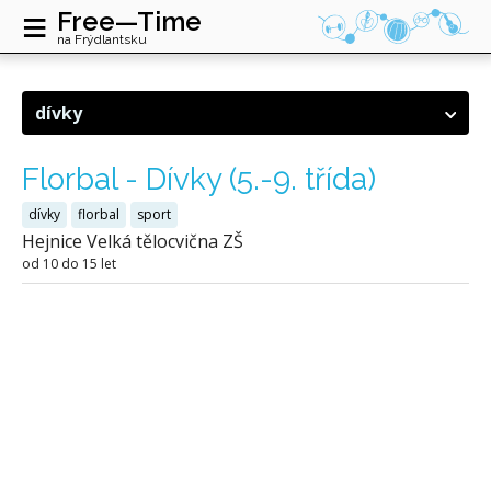
≡
Free—Time
na Frýdlantsku
dívky
Florbal - Dívky (5.-9. třída)
dívky
florbal
sport
Hejnice Velká tělocvična ZŠ
od 10 do 15 let