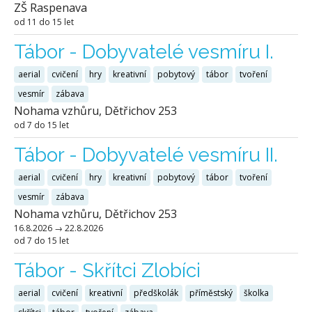
ZŠ Raspenava
od 11 do 15 let
Tábor - Dobyvatelé vesmíru I.
aerial
cvičení
hry
kreativní
pobytový
tábor
tvoření
vesmír
zábava
Nohama vzhůru, Dětřichov 253
od 7 do 15 let
Tábor - Dobyvatelé vesmíru II.
aerial
cvičení
hry
kreativní
pobytový
tábor
tvoření
vesmír
zábava
Nohama vzhůru, Dětřichov 253
16.8.2026
→
22.8.2026
od 7 do 15 let
Tábor - Skřítci Zlobíci
aerial
cvičení
kreativní
předškolák
příměstský
školka