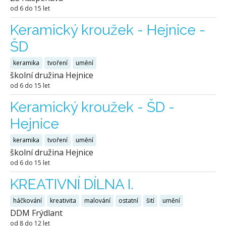
od 6 do 15 let
Keramický kroužek - Hejnice -
ŠD
keramika
tvoření
umění
školní družina Hejnice
od 6 do 15 let
Keramický kroužek - ŠD -
Hejnice
keramika
tvoření
umění
školní družina Hejnice
od 6 do 15 let
KREATIVNÍ DÍLNA I.
háčkování
kreativita
malování
ostatní
šití
umění
DDM Frýdlant
od 8 do 12 let