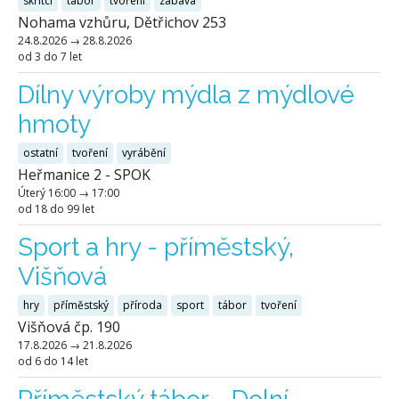
skřítci
tábor
tvoření
zábava
Nohama vzhůru, Dětřichov 253
24.8.2026
→
28.8.2026
od 3 do 7 let
Dílny výroby mýdla z mýdlové
hmoty
ostatní
tvoření
vyrábění
Heřmanice 2 - SPOK
Úterý
16:00
→
17:00
od 18 do 99 let
Sport a hry - příměstský,
Višňová
hry
příměstský
příroda
sport
tábor
tvoření
Višňová čp. 190
17.8.2026
→
21.8.2026
od 6 do 14 let