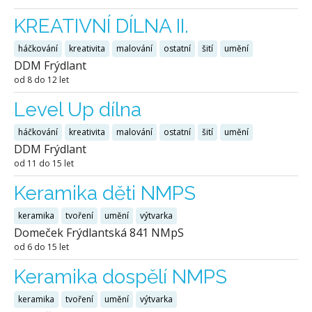
KREATIVNÍ DÍLNA II.
háčkování
kreativita
malování
ostatní
šití
umění
DDM Frýdlant
od 8 do 12 let
Level Up dílna
háčkování
kreativita
malování
ostatní
šití
umění
DDM Frýdlant
od 11 do 15 let
Keramika děti NMPS
keramika
tvoření
umění
výtvarka
Domeček Frýdlantská 841 NMpS
od 6 do 15 let
Keramika dospělí NMPS
keramika
tvoření
umění
výtvarka