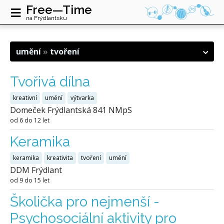
≡
Free—Time
na Frýdlantsku
umění
tvoření
Tvořivá dílna
kreativní
umění
výtvarka
Domeček Frýdlantská 841 NMpS
od 6 do 12 let
Keramika
keramika
kreativita
tvoření
umění
DDM Frýdlant
od 9 do 15 let
Školička pro nejmenší -
Psychosociální aktivity pro