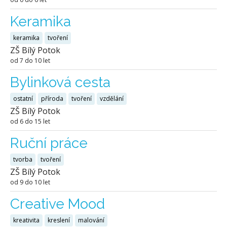
Keramika
keramika
tvoření
ZŠ Bílý Potok
od 7 do 10 let
Bylinková cesta
ostatní
příroda
tvoření
vzdělání
ZŠ Bílý Potok
od 6 do 15 let
Ruční práce
tvorba
tvoření
ZŠ Bílý Potok
od 9 do 10 let
Creative Mood
kreativita
kreslení
malování