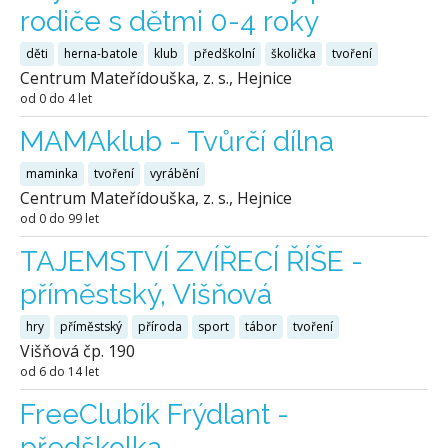
rodiče s dětmi 0-4 roky
děti
herna-batole
klub
předškolní
školička
tvoření
Centrum Mateřídouška, z. s., Hejnice
od 0 do 4 let
MAMAklub - Tvůrčí dílna
maminka
tvoření
vyrábění
Centrum Mateřídouška, z. s., Hejnice
od 0 do 99 let
TAJEMSTVÍ ZVÍŘECÍ ŘÍŠE -
příměstský, Višňová
hry
příměstský
příroda
sport
tábor
tvoření
Višňová čp. 190
od 6 do 14 let
FreeClubík Frýdlant -
předškolka