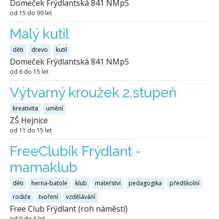
Domeček Frýdlantská 841 NMpS
od 15 do 99 let
Malý kutil
děti
drevo
kutil
Domeček Frýdlantská 841 NMpS
od 6 do 15 let
Výtvarný kroužek 2.stupeň
kreativita
umění
ZŠ Hejnice
od 11 do 15 let
FreeClubík Frýdlant -
mamaklub
děti
herna-batole
klub
mateřství
pedagogika
předškolní
rodiče
tvoření
vzdělávání
Free Club Frýdlant (roh náměstí)
od 0 do 6 let