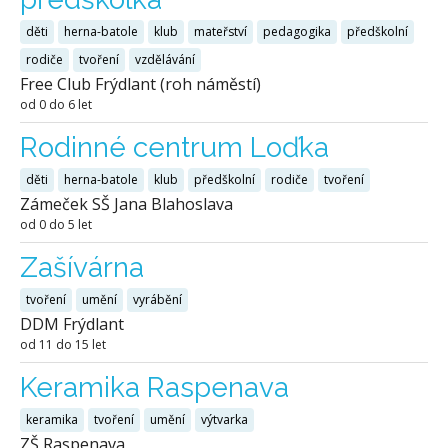
děti
herna-batole
klub
mateřství
pedagogika
předškolní
rodiče
tvoření
vzdělávání
Free Club Frýdlant (roh náměstí)
od 0 do 6 let
Rodinné centrum Loďka
děti
herna-batole
klub
předškolní
rodiče
tvoření
Zámeček SŠ Jana Blahoslava
od 0 do 5 let
Zašívárna
tvoření
umění
vyrábění
DDM Frýdlant
od 11 do 15 let
Keramika Raspenava
keramika
tvoření
umění
výtvarka
ZŠ Raspenava