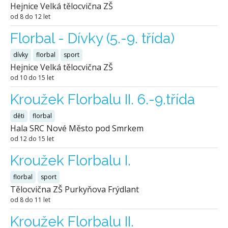
Hejnice Velká tělocvična ZŠ
od 8 do 12 let
Florbal - Dívky (5.-9. třída)
dívky
florbal
sport
Hejnice Velká tělocvična ZŠ
od 10 do 15 let
Kroužek Florbalu II. 6.-9.třída
děti
florbal
Hala SRC Nové Město pod Smrkem
od 12 do 15 let
Kroužek Florbalu I.
florbal
sport
Tělocvična ZŠ Purkyňova Frýdlant
od 8 do 11 let
Kroužek Florbalu II.