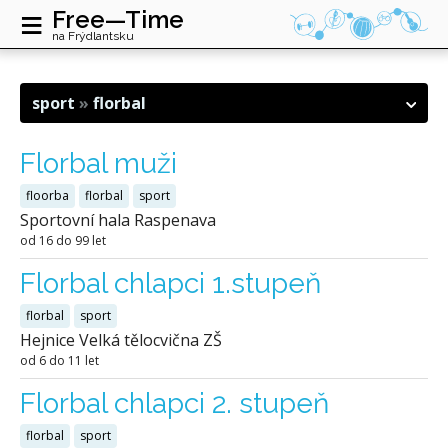
≡
Free—Time
na Frýdlantsku
sport
florbal
Florbal muži
floorba
florbal
sport
Sportovní hala Raspenava
od 16 do 99 let
Florbal chlapci 1.stupeň
florbal
sport
Hejnice Velká tělocvična ZŠ
od 6 do 11 let
Florbal chlapci 2. stupeň
florbal
sport